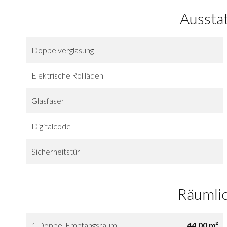
Aussta
Doppelverglasung
Elektrische Rollläden
Glasfaser
Digitalcode
Sicherheitstür
Räumli
1 Doppel Empfangsraum
44.00 m²