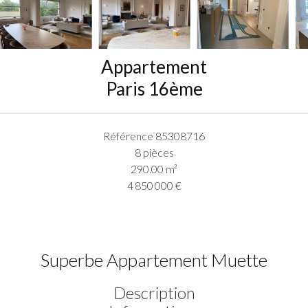
Appartement
Paris 16ème
Référence
85308716
8 pièces
290.00
m²
4 850 000 €
Superbe Appartement Muette
Description