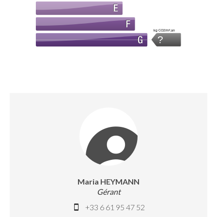
kg CO2/m².an
?
Maria HEYMANN
Gérant
+33 6 61 95 47 52